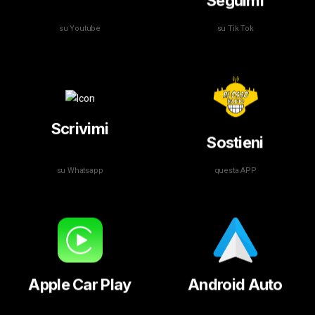
Seguimi
su Youtube
su Tik Tok
Scrivimi
Sostieni
su Whatsapp
questa APP
Apple Car Play
Android Auto